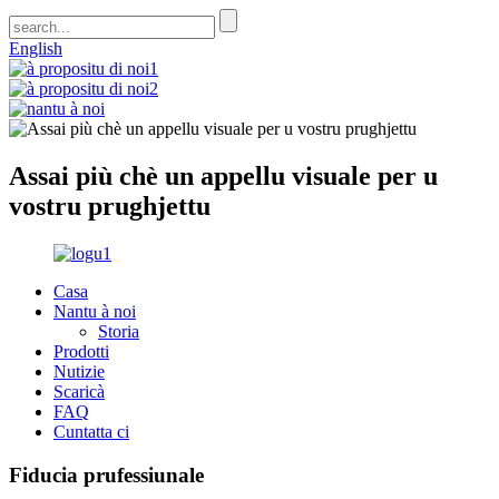
English
Assai più chè un appellu visuale per u
vostru prughjettu
Casa
Nantu à noi
Storia
Prodotti
Nutizie
Scaricà
FAQ
Cuntatta ci
Fiducia prufessiunale