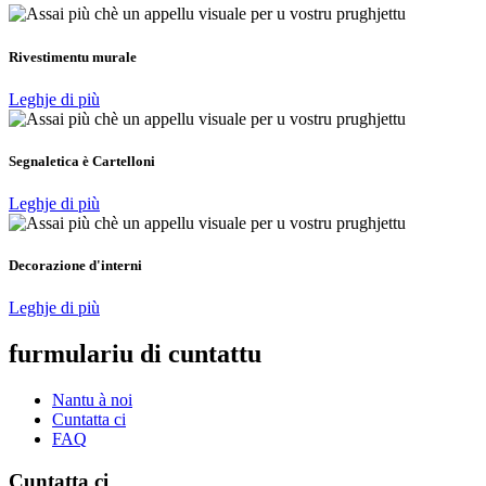
Rivestimentu murale
Leghje di più
Segnaletica è Cartelloni
Leghje di più
Decorazione d'interni
Leghje di più
furmulariu di cuntattu
Nantu à noi
Cuntatta ci
FAQ
Cuntatta ci