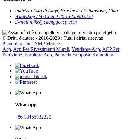
Indirizzu:
Cità ​​di Linyi, Pruvincia di Shandong, Cina
WhatsApp / WeChat:
+86 13455932220
E-mail:
mike@chenggeacp.com
© Dritti d'autore - 2010-2023 : Tutti i diritti riservati.
Pianu di u situ
-
AMP Mobile
Acp
,
Acp Per Rivestimenti Murali
,
Venditore Acp
,
ACP Per
Partizione
,
Fornitore Acp
,
Pannellu cumpostu d'aluminiu
,
Whatsapp
+86 13455932220