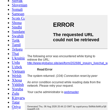
Slovak
Slovenian
Somali
Samoan
Scots Gaelic
Shona
Sindhi
Sundanese
Swahili
Tajik
Tamil
Telugu
Thai
Ukrainian
Urdu
Uzbek
Vietnamese
Welsh
Xhosa
Yiddish
Yoruba
Zulu
Kinyarwanda
Tatar
Oriya