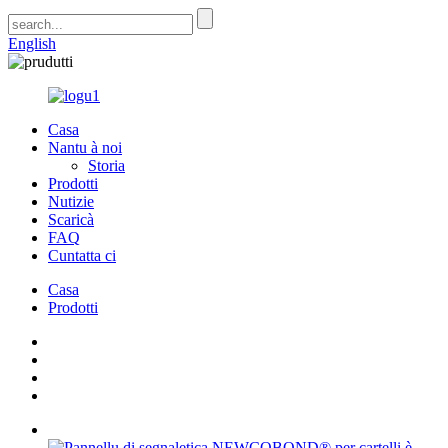
English
Casa
Nantu à noi
Storia
Prodotti
Nutizie
Scaricà
FAQ
Cuntatta ci
Casa
Prodotti