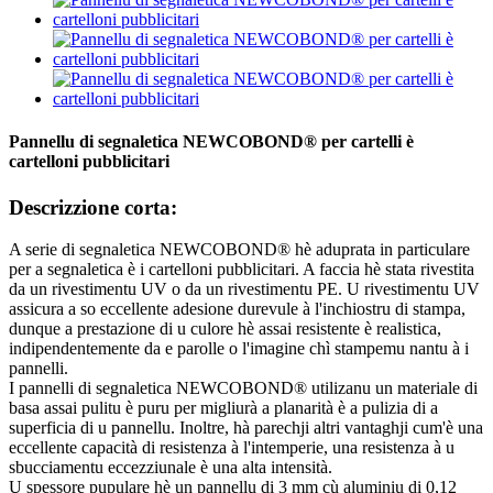
Pannellu di segnaletica NEWCOBOND® per cartelli è
cartelloni pubblicitari
Descrizzione corta:
A serie di segnaletica NEWCOBOND® hè aduprata in particulare
per a segnaletica è i cartelloni pubblicitari. A faccia hè stata rivestita
da un rivestimentu UV o da un rivestimentu PE. U rivestimentu UV
assicura a so eccellente adesione durevule à l'inchiostru di stampa,
dunque a prestazione di u culore hè assai resistente è realistica,
indipendentemente da e parolle o l'imagine chì stampemu nantu à i
pannelli.
I pannelli di segnaletica NEWCOBOND® utilizanu un materiale di
basa assai pulitu è puru per migliurà a planarità è a pulizia di a
superficia di u pannellu. Inoltre, hà parechji altri vantaghji cum'è una
eccellente capacità di resistenza à l'intemperie, una resistenza à u
sbucciamentu eccezziunale è una alta intensità.
U spessore pupulare hè un pannellu di 3 mm cù aluminiu di 0,12