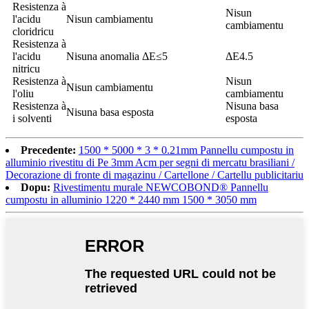
Resistenza à
Nisun
l'acidu
Nisun cambiamentu
cambiamentu
cloridricu
Resistenza à
l'acidu
Nisuna anomalia ΔE≤5
ΔE4.5
nitricu
Resistenza à
Nisun
Nisun cambiamentu
l'oliu
cambiamentu
Resistenza à
Nisuna basa
Nisuna basa esposta
i solventi
esposta
Precedente:
1500 * 5000 * 3 * 0.21mm Pannellu cumpostu in
alluminio rivestitu di Pe 3mm Acm per segni di mercatu brasiliani /
Decorazione di fronte di magazinu / Cartellone / Cartellu publicitariu
Dopu:
Rivestimentu murale NEWCOBOND® Pannellu
cumpostu in alluminio 1220 * 2440 mm 1500 * 3050 mm