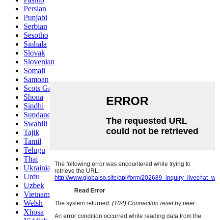
Persian
Punjabi
Serbian
Sesotho
Sinhala
Slovak
Slovenian
Somali
Samoan
Scots Gaelic
Shona
Sindhi
Sundanese
Swahili
Tajik
Tamil
Telugu
Thai
Ukrainian
Urdu
Uzbek
Vietnamese
Welsh
Xhosa