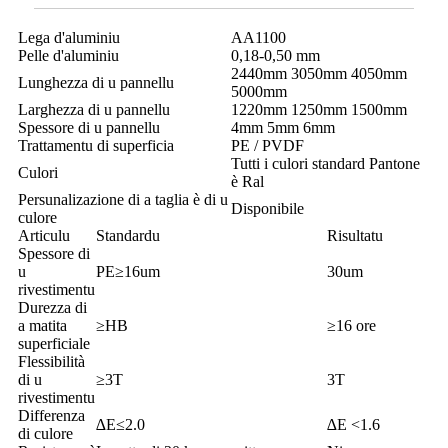
Lega d'aluminiu
AA1100
Pelle d'aluminiu
0,18-0,50 mm
2440mm 3050mm 4050mm
Lunghezza di u pannellu
5000mm
Larghezza di u pannellu
1220mm 1250mm 1500mm
Spessore di u pannellu
4mm 5mm 6mm
Trattamentu di superficia
PE / PVDF
Tutti i culori standard Pantone
Culori
è Ral
Persunalizazione di a taglia è di u
Disponibile
culore
Articulu
Standardu
Risultatu
Spessore di
u
PE≥16um
30um
rivestimentu
Durezza di
a matita
≥HB
≥16 ore
superficiale
Flessibilità
di u
≥3T
3T
rivestimentu
Differenza
∆E≤2.0
∆E <1.6
di culore