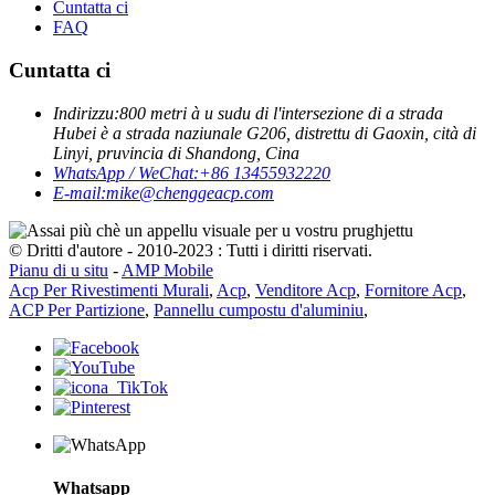
Cuntatta ci
FAQ
Cuntatta ci
Indirizzu:
800 metri à u sudu di l'intersezione di a strada
Hubei è a strada naziunale G206, distrettu di Gaoxin, cità di
Linyi, pruvincia di Shandong, Cina
WhatsApp / WeChat:
+86 13455932220
E-mail:
mike@chenggeacp.com
© Dritti d'autore - 2010-2023 : Tutti i diritti riservati.
Pianu di u situ
-
AMP Mobile
Acp Per Rivestimenti Murali
,
Acp
,
Venditore Acp
,
Fornitore Acp
,
ACP Per Partizione
,
Pannellu cumpostu d'aluminiu
,
Whatsapp