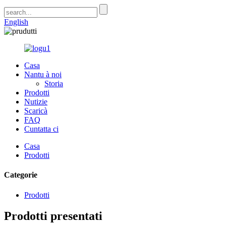
English
Casa
Nantu à noi
Storia
Prodotti
Nutizie
Scaricà
FAQ
Cuntatta ci
Casa
Prodotti
Categorie
Prodotti
Prodotti presentati