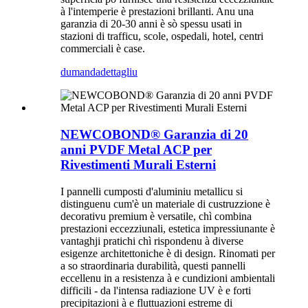
à l'intemperie è prestazioni brillanti. Anu una
garanzia di 20-30 anni è sò spessu usati in
stazioni di trafficu, scole, ospedali, hotel, centri
commerciali è case.
dumanda
dettagliu
NEWCOBOND® Garanzia di 20
anni PVDF Metal ACP per
Rivestimenti Murali Esterni
I pannelli cumposti d'aluminiu metallicu si
distinguenu cum'è un materiale di custruzzione è
decorativu premium è versatile, chì combina
prestazioni eccezziunali, estetica impressiunante è
vantaghji pratichi chì rispondenu à diverse
esigenze architettoniche è di design. Rinomati per
a so straordinaria durabilità, questi pannelli
eccellenu in a resistenza à e cundizioni ambientali
difficili - da l'intensa radiazione UV è e forti
precipitazioni à e fluttuazioni estreme di