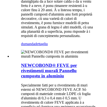
dannighjatu da a luce solare calda o da u ventu
fretu è a neve, è ponu rimanere resistenti à u
culore finu à 20 anni. À u listessu tempu, i
pannelli cumposti d'aluminiu anu forti proprietà
decorative, cù una varietà di culori di
rivestimentu, è ponu furnisce mudelli di petra
simulati. A grana di legnu è altri mudelli, cù una
alta planarità di a superficia, ponu risponde à i
requisiti di cuncepimentu persunalizatu.
dumanda
dettagliu
NEWCOBOND® FEVE per
rivestimenti murali Pannellu
cumpostu in aluminiu
Specialmente fatti per u rivestimentu di muri
esterni sò NEWCOBOND FEVE ACP. Sò
cumposti di materiale centrale LDPE cù foglia
d'aluminiu di 0,3 o 0,4 mm è 0,5 mm. U
rivestimentu di culore FEVE applicatu à a
superficia pò furnisce una resistenza eccezziunale