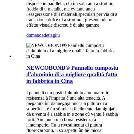
disposte in parallelu, chì ùn solu anu a struttura
fredda di u metallu, ma evitanu ancu
l'esagerazione di i materiali speculari per via di a
transizione dolce di a struttura, presentendu un
effettu visuale discretu è di alta gamma.
dumanda
dettagliu
NEWCOBOND® Pannellu cumpostu
d'aluminiu di a migliore qualità fattu
in fabbrica in Cina
I pannelli cumposti d'aluminiu anu una forte
resistenza à l'impattu è una alta tenacità. A
piegatura ùn danneghja micca a pittura di a
superficia, è ùn sò micca facilmente dannighjati
da u ventu è a sabbia in e zone cù ventu è sabbia
forti. Anu ancu una bona resistenza à
l'intemperie. Cù u rivestimentu di pittura
fluorocarbonu, u so aspettu ùn hè micca