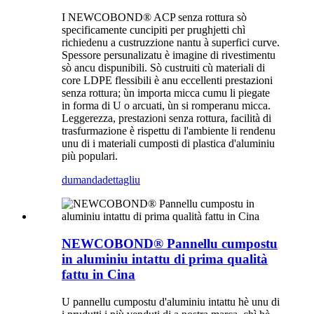
I NEWCOBOND® ACP ​​senza rottura sò
specificamente cuncipiti per prughjetti chì
richiedenu a custruzzione nantu à superfici curve.
Spessore persunalizatu è imagine di rivestimentu
sò ancu dispunibili. Sò custruiti cù materiali di
core LDPE flessibili è anu eccellenti prestazioni
senza rottura; ùn importa micca cumu li piegate
in forma di U o arcuati, ùn si romperanu micca.
Leggerezza, prestazioni senza rottura, facilità di
trasfurmazione è rispettu di l'ambiente li rendenu
unu di i materiali cumposti di plastica d'aluminiu
più populari.
dumanda
dettagliu
NEWCOBOND® Pannellu cumpostu
in aluminiu intattu di prima qualità
fattu in Cina
U pannellu cumpostu d'aluminiu intattu hè unu di