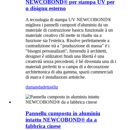
NEWCOBOND® per stampa UV per
u disignu esterno
A tecnulugia di stampa UV NEWCOBOND®
migliora i pannelli cumposti d'aluminiu da un
materiale di custruzzione basicu funzionale à un
materiale creativo chì mette in risaltu sia a
funzione sia l'estetica. Risolve perfettamente a
cuntradizione trà a "pruduzzione di massa" è i
"bisogni persunalizati", furnendu à architetti,
designer è utilizatori finali una libertà è una
creatività senza precedenti, è hè diventata unu di i
materiali preferiti in u campu di a decorazione
architettonica di alta gamma, spazii cummerciali
di marca è installazioni artistiche.
dumanda
dettagliu
Pannellu cumpostu in aluminiu
intattu NEWCOBOND® da a
fabbrica cinese