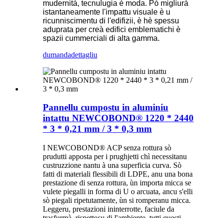
mudernità, tecnulugia è moda. Pò migliurà
istantaneamente l'impattu visuale è u
ricunniscimentu di l'edifizii, è hè spessu
aduprata per creà edifici emblematichi è
spazii cummerciali di alta gamma.
dumanda
dettagliu
Pannellu cumpostu in aluminiu
intattu NEWCOBOND® 1220 * 2440
* 3 * 0,21 mm / 3 * 0,3 mm
I NEWCOBOND® ACP ​​senza rottura sò
prudutti apposta per i prughjetti chì necessitanu
custruzzione nantu à una superficia curva. Sò
fatti di materiali flessibili di LDPE, anu una bona
prestazione di senza rottura, ùn importa micca se
vulete piegalli in forma di U o arcuata, ancu s'elli
sò piegali ripetutamente, ùn si romperanu micca.
Leggeru, prestazioni ininterrotte, faciule da
trasfurmà, rispettosu di l'ambiente, tutti questi