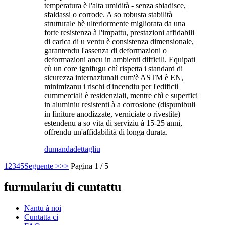
temperatura è l'alta umidità - senza sbiadisce,
sfaldassi o corrode. A so robusta stabilità
strutturale hè ulteriormente migliorata da una
forte resistenza à l'impattu, prestazioni affidabili
di carica di u ventu è consistenza dimensionale,
garantendu l'assenza di deformazioni o
deformazioni ancu in ambienti difficili. Equipati
cù un core ignifugu chì rispetta i standard di
sicurezza internaziunali cum'è ASTM è EN,
minimizanu i rischi d'incendiu per l'edificii
cummerciali è residenziali, mentre chì e superfici
in aluminiu resistenti à a corrosione (dispunibuli
in finiture anodizzate, verniciate o rivestite)
estendenu a so vita di serviziu à 15-25 anni,
offrendu un'affidabilità di longa durata.
dumanda
dettagliu
1
2
3
4
5
Seguente >
>>
Pagina 1 / 5
furmulariu di cuntattu
Nantu à noi
Cuntatta ci