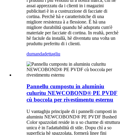
i prudutti i più venduti di a nostra marca, chì hè
assai apprezzatu da i clienti in i magazini
publicitari è in a custruzzione di facciate di
cortina. Perchè hà e caratteristiche di una
migliore resistenza à a flessione. È hà una
migliore durabilità quandu hè adupratu cum'è
materiale per facciate di cortina. In realtà, perchè
hè faciule da installà, hè diventatu una volta un
pruduttu preferitu di i clienti.
dumanda
dettagliu
Pannellu cumpostu in aluminiu
culuritu NEWCOBOND® PE PVDF
cù boccola per rivestimentu esternu
U vantaghju principale di i pannelli cumposti in
aluminiu NEWCOBOND® PE PVDF Bushed
Color spazzolati reside in u so charme di struttura
unicu è in l'adattabilità di stile. Dopu chì a so
superficia hè spazzolata, formerà linee fini