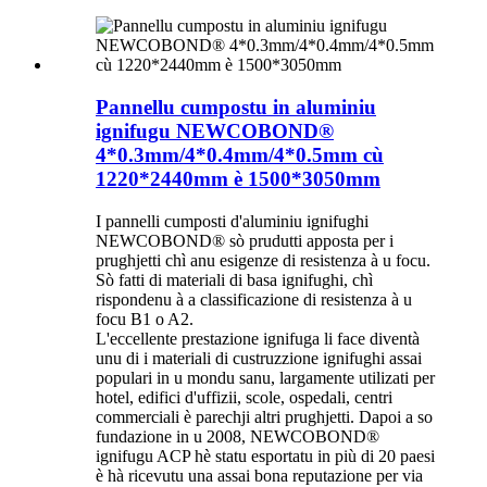
Pannellu cumpostu in aluminiu
ignifugu NEWCOBOND®
4*0.3mm/4*0.4mm/4*0.5mm cù
1220*2440mm è 1500*3050mm
I pannelli cumposti d'aluminiu ignifughi
NEWCOBOND® sò prudutti apposta per i
prughjetti chì anu esigenze di resistenza à u focu.
Sò fatti di materiali di basa ignifughi, chì
rispondenu à a classificazione di resistenza à u
focu B1 o A2.
L'eccellente prestazione ignifuga li face diventà
unu di i materiali di custruzzione ignifughi assai
populari in u mondu sanu, largamente utilizati per
hotel, edifici d'uffizii, scole, ospedali, centri
commerciali è parechji altri prughjetti. Dapoi a so
fundazione in u 2008, NEWCOBOND®
ignifugu ACP hè statu esportatu in più di 20 paesi
è hà ricevutu una assai bona reputazione per via