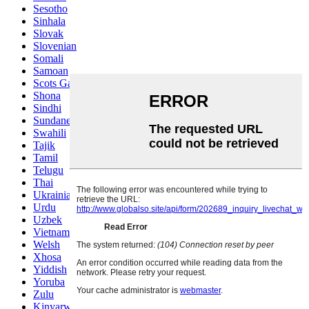
Sesotho
Sinhala
Slovak
Slovenian
Somali
Samoan
Scots Gaelic
Shona
Sindhi
Sundanese
Swahili
Tajik
Tamil
Telugu
Thai
Ukrainian
Urdu
Uzbek
Vietnamese
Welsh
Xhosa
Yiddish
Yoruba
Zulu
Kinyarwanda