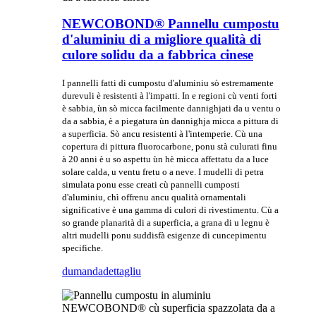
NEWCOBOND® Pannellu cumpostu
d'aluminiu di a migliore qualità di
culore solidu da a fabbrica cinese
I pannelli fatti di cumpostu d'aluminiu sò estremamente
durevuli è resistenti à l'impatti. In e regioni cù venti forti
è sabbia, ùn sò micca facilmente dannighjati da u ventu o
da a sabbia, è a piegatura ùn dannighja micca a pittura di
a superficia. Sò ancu resistenti à l'intemperie. Cù una
copertura di pittura fluorocarbone, ponu stà culurati finu
à 20 anni è u so aspettu ùn hè micca affettatu da a luce
solare calda, u ventu fretu o a neve. I mudelli di petra
simulata ponu esse creati cù pannelli cumposti
d'aluminiu, chì offrenu ancu qualità ornamentali
significative è una gamma di culori di rivestimentu. Cù a
so grande planarità di a superficia, a grana di u legnu è
altri mudelli ponu suddisfà esigenze di cuncepimentu
specifiche.
dumanda
dettagliu