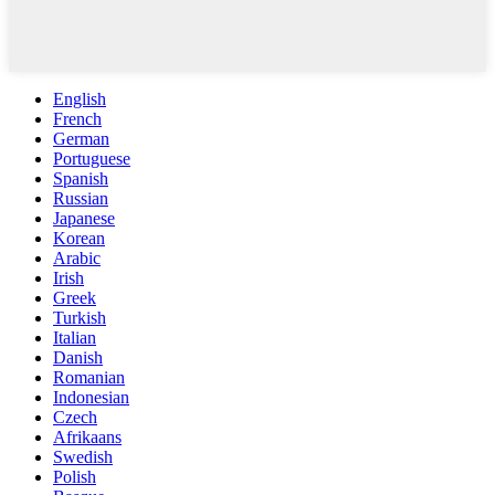
English
French
German
Portuguese
Spanish
Russian
Japanese
Korean
Arabic
Irish
Greek
Turkish
Italian
Danish
Romanian
Indonesian
Czech
Afrikaans
Swedish
Polish