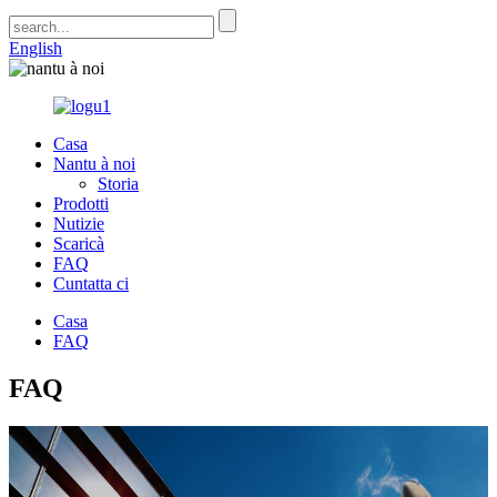
English
Casa
Nantu à noi
Storia
Prodotti
Nutizie
Scaricà
FAQ
Cuntatta ci
Casa
FAQ
FAQ