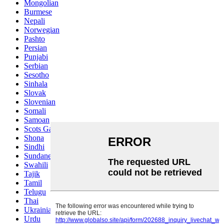
Mongolian
Burmese
Nepali
Norwegian
Pashto
Persian
Punjabi
Serbian
Sesotho
Sinhala
Slovak
Slovenian
Somali
Samoan
Scots Gaelic
Shona
Sindhi
Sundanese
Swahili
Tajik
Tamil
Telugu
Thai
Ukrainian
Urdu