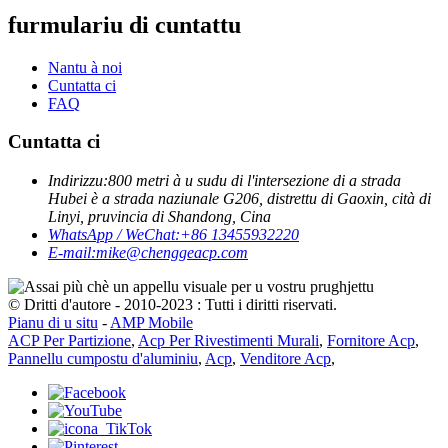
furmulariu di cuntattu
Nantu à noi
Cuntatta ci
FAQ
Cuntatta ci
Indirizzu:
800 metri à u sudu di l'intersezione di a strada
Hubei è a strada naziunale G206, distrettu di Gaoxin, cità di
Linyi, pruvincia di Shandong, Cina
WhatsApp / WeChat:
+86 13455932220
E-mail:
mike@chenggeacp.com
© Dritti d'autore - 2010-2023 : Tutti i diritti riservati.
Pianu di u situ
-
AMP Mobile
ACP Per Partizione
,
Acp Per Rivestimenti Murali
,
Fornitore Acp
,
Pannellu cumpostu d'aluminiu
,
Acp
,
Venditore Acp
,