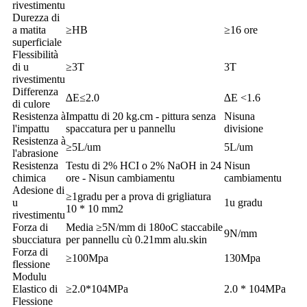
rivestimentu
Durezza di
a matita
≥HB
≥16 ore
superficiale
Flessibilità
di u
≥3T
3T
rivestimentu
Differenza
∆E≤2.0
∆E <1.6
di culore
Resistenza à
Impattu di 20 kg.cm - pittura senza
Nisuna
l'impattu
spaccatura per u pannellu
divisione
Resistenza à
≥5L/um
5L/um
l'abrasione
Resistenza
Testu di 2% HCI o 2% NaOH in 24
Nisun
chimica
ore - Nisun cambiamentu
cambiamentu
Adesione di
≥1gradu per a prova di grigliatura
u
1u gradu
10 * 10 mm2
rivestimentu
Forza di
Media ≥5N/mm di 180oC staccabile
9N/mm
sbucciatura
per pannellu cù 0.21mm alu.skin
Forza di
≥100Mpa
130Mpa
flessione
Modulu
Elastico di
≥2.0*104MPa
2.0 * 104MPa
Flessione