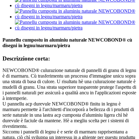
Pannellu cumpostu in aluminiu naturale NEWCOBOND® cù
disegni in legnu/marmaru/pietra
Descrizzione corta:
NEWCOBOND® culurazione naturale di pannelli di granu di legnu
è di marmaru. Cù trasferimentu un prucessu d'immagine unicu sopra
una strata di basa di culore. U risultatu hè una culurazione naturale è
mudelli di granu. Una strata superiore trasparente prutege l'aspettu di
i pannelli naturali per assicurà a qualità ancu in l'applicazioni esposte
à intemperie.
U pannellu acp durevule NEWCOBOND® finitu in legnu è
marmaru permette à l'architetti d'incorporà a bellezza di i prudutti di
serie naturale in una lastra acp cumposta d'aluminiu ligera chì hè
durevule è faciule da mantene. Hè a megliu scelta per i sistemi di
rivestimentu.
Siccomu i pannelli di legnu è e serie di marmaru rapprisentanu a
natura, ciò chì sviluppa un interessu in a ghjente per questu pruduttu