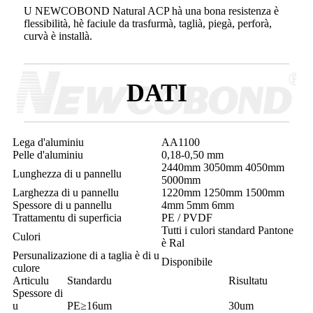
U NEWCOBOND Natural ACP hà una bona resistenza è
flessibilità, hè faciule da trasfurmà, taglià, piegà, perforà,
curvà è installà.
DATI
Lega d'aluminiu
AA1100
Pelle d'aluminiu
0,18-0,50 mm
2440mm 3050mm 4050mm
Lunghezza di u pannellu
5000mm
Larghezza di u pannellu
1220mm 1250mm 1500mm
Spessore di u pannellu
4mm 5mm 6mm
Trattamentu di superficia
PE / PVDF
Tutti i culori standard Pantone
Culori
è Ral
Persunalizazione di a taglia è di u
Disponibile
culore
Articulu
Standardu
Risultatu
Spessore di
u
PE≥16um
30um