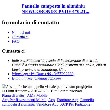
Pannellu cumpostu in aluminiu
NEWCOBOND® PVDF 4*0.21...
furmulariu di cuntattu
Nantu à noi
Cuntatta ci
FAQ
Cuntatta ci
Indirizzu:
800 metri à u sudu di l'intersezione di a strada
Hubei è a strada naziunale G206, distrettu di Gaoxin, cità di
Linyi, pruvincia di Shandong, Cina
WhatsApp / WeChat:
+86 13455932220
E-mail:
mike@chenggeacp.com
© Dritti d'autore - 2010-2023 : Tutti i diritti riservati.
Pianu di u situ
-
AMP Mobile
Acp Per Rivestimenti Murali
,
Acp
,
Fornitore Acp
,
Pannellu
cumpostu d'aluminiu
,
Venditore Acp
,
ACP Per Partizione
,