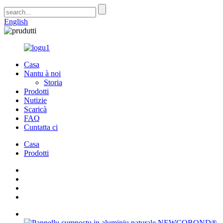
English
Casa
Nantu à noi
Storia
Prodotti
Nutizie
Scaricà
FAQ
Cuntatta ci
Casa
Prodotti