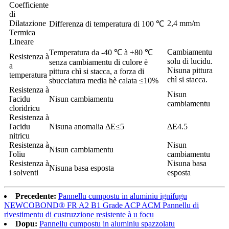
Coefficiente
di
Dilatazione
2,4 mm/m
Differenza di temperatura di 100 ℃
Termica
Lineare
Cambiamentu
Temperatura da -40 ℃ à +80 ℃
Resistenza à
solu di lucidu.
senza cambiamentu di culore è
a
Nisuna pittura
pittura chì si stacca, a forza di
temperatura
chì si stacca.
sbucciatura media hè calata ≤10%
Resistenza à
Nisun
l'acidu
Nisun cambiamentu
cambiamentu
cloridricu
Resistenza à
l'acidu
Nisuna anomalia ΔE≤5
ΔE4.5
nitricu
Resistenza à
Nisun
Nisun cambiamentu
l'oliu
cambiamentu
Resistenza à
Nisuna basa
Nisuna basa esposta
i solventi
esposta
Precedente:
Pannellu cumpostu in aluminiu ignifugu
NEWCOBOND® FR A2 B1 Grade ACP ACM Pannellu di
rivestimentu di custruzzione resistente à u focu
Dopu:
Pannellu cumpostu in aluminiu spazzolatu