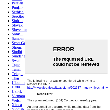
Persian
Punjabi
Serbian
Sesotho
Sinhala
Slovak
Slovenian
Somali
Samoan
Scots Gaelic
Shona
Sindhi
Sundanese
Swahili
Tajik
Tamil
Telugu
Thai
Ukrainian
Urdu
Uzbek
Vietnamese
Welsh
Xhosa
Yiddish