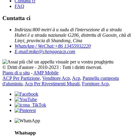
Cuntatta ci
FAQ
Cuntatta ci
Indirizzu:
800 metri à u sudu di l'intersezione di a strada
Hubei è a strada naziunale G206, distrettu di Gaoxin, cità di
Linyi, pruvincia di Shandong, Cina
WhatsApp / WeChat:
+86 13455932220
E-mail:
mike@chenggeacp.com
© Dritti d'autore - 2010-2023 : Tutti i diritti riservati.
Pianu di u situ
-
AMP Mobile
ACP Per Partizione
,
Venditore Acp
,
Acp
,
Pannellu cumpostu
d'aluminiu
,
Acp Per Rivestimenti Murali
,
Fornitore Acp
,
Whatsapp