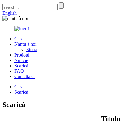
English
Casa
Nantu à noi
Storia
Prodotti
Nutizie
Scaricà
FAQ
Cuntatta ci
Casa
Scaricà
Scaricà
Titulu